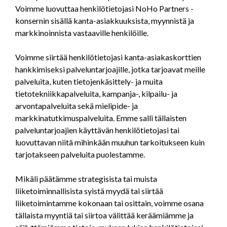
Voimme luovuttaa henkilötietojasi NoHo Partners -
konsernin sisällä kanta-asiakkuuksista, myynnistä ja
markkinoinnista vastaaville henkilöille.
Voimme siirtää henkilötietojasi kanta-asiakaskorttien
hankkimiseksi palveluntarjoajille, jotka tarjoavat meille
palveluita, kuten tietojenkäsittely- ja muita
tietotekniikkapalveluita, kampanja-, kilpailu- ja
arvontapalveluita sekä mielipide- ja
markkinatutkimuspalveluita. Emme salli tällaisten
palveluntarjoajien käyttävän henkilötietojasi tai
luovuttavan niitä mihinkään muuhun tarkoitukseen kuin
tarjotakseen palveluita puolestamme.
Mikäli päätämme strategisista tai muista
liiketoiminnallisista syistä myydä tai siirtää
liiketoimintamme kokonaan tai osittain, voimme osana
tällaista myyntiä tai siirtoa välittää keräämiämme ja