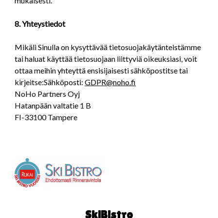
mukaisesti.
8. Yhteystiedot
Mikäli Sinulla on kysyttävää tietosuojakäytänteistämme
tai haluat käyttää tietosuojaan liittyviä oikeuksiasi, voit
ottaa meihin yhteyttä ensisijaisesti sähköpostitse tai
kirjeitse:Sähköposti:
GDPR@noho.fi
NoHo Partners Oyj
Hatanpään valtatie 1 B
FI-33100 Tampere
SkiBistro