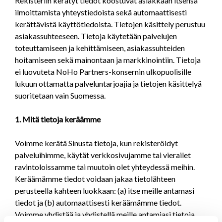
Rekisteriin kerätyt tiedot koostuvat asiakkaan itsensä
ilmoittamista yhteystiedoista sekä automaattisesti
kerättävistä käyttötiedoista. Tietojen käsittely perustuu
asiakassuhteeseen. Tietoja käytetään palvelujen
toteuttamiseen ja kehittämiseen, asiakassuhteiden
hoitamiseen sekä mainontaan ja markkinointiin. Tietoja
ei luovuteta NoHo Partners-konsernin ulkopuolisille
lukuun ottamatta palveluntarjoajia ja tietojen käsittelyä
suoritetaan vain Suomessa.
1. Mitä tietoja keräämme
Voimme kerätä Sinusta tietoja, kun rekisteröidyt
palveluihimme, käytät verkkosivujamme tai vierailet
ravintoloissamme tai muutoin olet yhteydessä meihin.
Keräämämme tiedot voidaan jakaa tietolähteen
perusteella kahteen luokkaan: (a) itse meille antamasi
tiedot ja (b) automaattisesti keräämämme tiedot.
Voimme yhdistää ja yhdistellä meille antamiasi tietoja