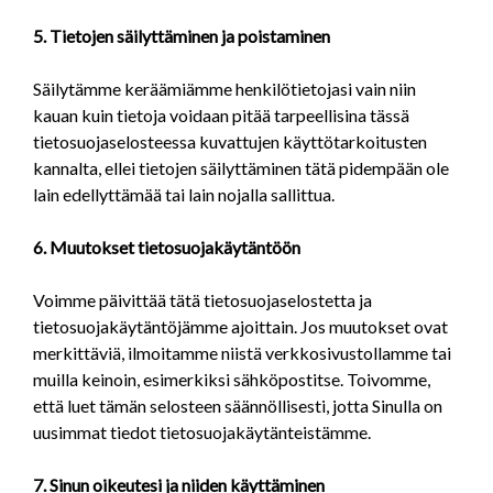
5. Tietojen säilyttäminen ja poistaminen
Säilytämme keräämiämme henkilötietojasi vain niin
kauan kuin tietoja voidaan pitää tarpeellisina tässä
tietosuojaselosteessa kuvattujen käyttötarkoitusten
kannalta, ellei tietojen säilyttäminen tätä pidempään ole
lain edellyttämää tai lain nojalla sallittua.
6. Muutokset tietosuojakäytäntöön
Voimme päivittää tätä tietosuojaselostetta ja
tietosuojakäytäntöjämme ajoittain. Jos muutokset ovat
merkittäviä, ilmoitamme niistä verkkosivustollamme tai
muilla keinoin, esimerkiksi sähköpostitse. Toivomme,
että luet tämän selosteen säännöllisesti, jotta Sinulla on
uusimmat tiedot tietosuojakäytänteistämme.
7. Sinun oikeutesi ja niiden käyttäminen