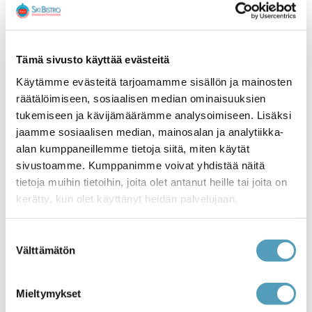
automaattisesti keräämiimme tietoihin.
1.1 Antamasi tiedot
Tämä sivusto käyttää evästeitä
Voimme kerätä meille antamiasi henkilökohtaisia
Käytämme evästeitä tarjoamamme sisällön ja mainosten
tietojasi kuten etu- ja sukunimen, puhelinnumeron,
räätälöimiseen, sosiaalisen median ominaisuuksien
sukupuolen, syntymäajan, lähiosoitteen, postinumeron,
tukemiseen ja kävijämäärämme analysoimiseen. Lisäksi
postitoimipaikan, sähköpostiosoitteen ja valitsemasi
jaamme sosiaalisen median, mainosalan ja analytiikka-
etukorttisi tyypin. Voimme kerätä myös muita meille
alan kumppaneillemme tietoja siitä, miten käytät
antamiasi tietoja. Lisäksi tallennamme rekisteriin tiedon
sivustoamme. Kumppanimme voivat yhdistää näitä
siitä, oletko antanut suostumuksen suoramarkkinointiin
tietoja muihin tietoihin, joita olet antanut heille tai joita on
lain tarkoittamien sähköisten välineiden kautta tai oletko
kerätty, kun olet käyttänyt heidän palvelujaan.
kieltänyt suoramarkkinoinnin.
Suostumuksen
1.2. Automaattisesti kerättävät tiedot
Välttämätön
valinta
Voimme käyttää erilaisia menetelmiä kerätäksemme
automaattisesti tietoja tietokoneestasi tai
Mieltymykset
mobiililaitteestasi, kun käytät verkkosivustoamme.