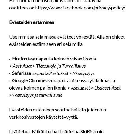
Facebookin tietosuojakäytäntö on saatavilla
osoitteessa:
https://www.facebook.com/privacy/policy/
Evästeiden estäminen
Useimmissa selaimissa evästeet voi estää. Alla on ohjeet
evästeiden estämiseen eri selaimilla.
·
Firefoxissa
napauta kolmen viivan ikonia
>
Asetukset
>
Tietosuoja ja Turvallisuus
·
Safarissa
napauta
Asetukset >
Yksityisyys
·
Google Chromessa
napauta oikeassa yläkulmassa
olevaa kolmen pallon ikonia
> Asetukset > Lisäasetukset
>Yksityisyys ja turvallisuus
Evästeiden estäminen saattaa haitata joidenkin
verkkosivustojen käytettävyyttä.
Lisätietoa: Mikäli haluat lisätietoa SkiBistroin