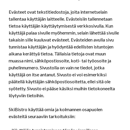
Evästeet ovat tekstitiedostoja, joita internetselain
tallentaa käyttäjän laitteelle. Evästeisiin tallennetaan
tietoa käyttäjän käyttäytymisestä verkkosivulla. Kun
käyttäjä palaa sivulle myöhemmin, selain lähettää sivulle
takaisin sille kuuluvat evästeet. Evästeiden avulla sivu
tunnistaa käyttäjän ja hyödyntää edellisten istuntojen
aikana kerättyä tietoa. Tällaisia tietoja ovat muun
muassa nimi, sähköpostiosoite, koti- tai työosoite ja
puhelinnumero. Sivustolla on vain ne tiedot, jotka
käyttäjä on itse antanut. Sivusto ei voi esimerkiksi
päätellä käyttäjän sähköpostiosoitetta, ellei sitä ole
syötetty. Sivusto ei pääse käsiksi muihin tietokoneelta
löytyviin tietoihin.
SkiBistro käyttää omia ja kolmannen osapuolen
evästeitä seuraaviin tarkoituksiin: