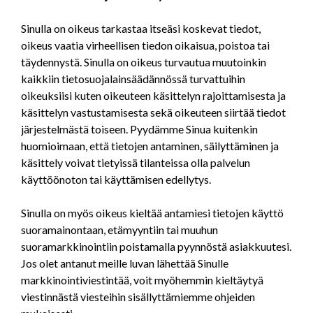
Sinulla on oikeus tarkastaa itseäsi koskevat tiedot,
oikeus vaatia virheellisen tiedon oikaisua, poistoa tai
täydennystä. Sinulla on oikeus turvautua muutoinkin
kaikkiin tietosuojalainsäädännössä turvattuihin
oikeuksiisi kuten oikeuteen käsittelyn rajoittamisesta ja
käsittelyn vastustamisesta sekä oikeuteen siirtää tiedot
järjestelmästä toiseen. Pyydämme Sinua kuitenkin
huomioimaan, että tietojen antaminen, säilyttäminen ja
käsittely voivat tietyissä tilanteissa olla palvelun
käyttöönoton tai käyttämisen edellytys.
Sinulla on myös oikeus kieltää antamiesi tietojen käyttö
suoramainontaan, etämyyntiin tai muuhun
suoramarkkinointiin poistamalla pyynnöstä asiakkuutesi.
Jos olet antanut meille luvan lähettää Sinulle
markkinointiviestintää, voit myöhemmin kieltäytyä
viestinnästä viesteihin sisällyttämiemme ohjeiden