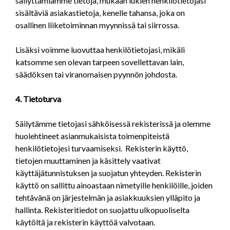
säilyttämiämme tietoja, mukaan lukien henkilötietojasi
sisältäviä asiakastietoja, kenelle tahansa, joka on
osallinen liiketoiminnan myynnissä tai siirrossa.
Lisäksi voimme luovuttaa henkilötietojasi, mikäli
katsomme sen olevan tarpeen sovellettavan lain,
säädöksen tai viranomaisen pyynnön johdosta.
4. Tietoturva
Säilytämme tietojasi sähköisessä rekisterissä ja olemme
huolehtineet asianmukaisista toimenpiteistä
henkilötietojesi turvaamiseksi. Rekisterin käyttö,
tietojen muuttaminen ja käsittely vaativat
käyttäjätunnistuksen ja suojatun yhteyden. Rekisterin
käyttö on sallittu ainoastaan nimetyille henkilöille, joiden
tehtävänä on järjestelmän ja asiakkuuksien ylläpito ja
hallinta. Rekisteritiedot on suojattu ulkopuoliselta
käytöltä ja rekisterin käyttöä valvotaan.