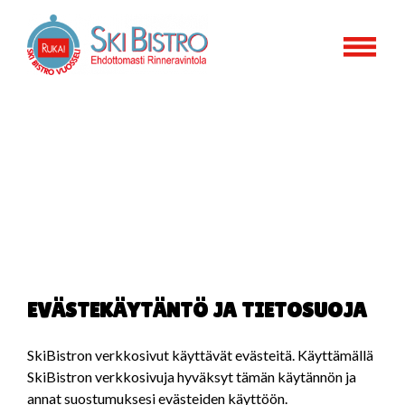
Skip
to
content
Evästeet
ja
tietosuoja
EVÄSTEKÄYTÄNTÖ JA TIETOSUOJA
SkiBistron verkkosivut käyttävät evästeitä. Käyttämällä
SkiBistron verkkosivuja hyväksyt tämän käytännön ja
annat suostumuksesi evästeiden käyttöön.