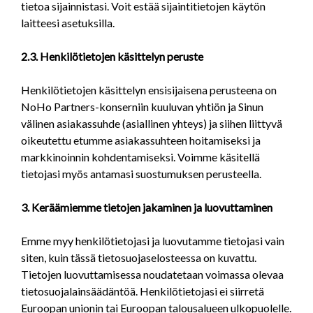
tietoa sijainnistasi. Voit estää sijaintitietojen käytön
laitteesi asetuksilla.
2.3. Henkilötietojen käsittelyn peruste
Henkilötietojen käsittelyn ensisijaisena perusteena on
NoHo Partners-konserniin kuuluvan yhtiön ja Sinun
välinen asiakassuhde (asiallinen yhteys) ja siihen liittyvä
oikeutettu etumme asiakassuhteen hoitamiseksi ja
markkinoinnin kohdentamiseksi. Voimme käsitellä
tietojasi myös antamasi suostumuksen perusteella.
3. Keräämiemme tietojen jakaminen ja luovuttaminen
Emme myy henkilötietojasi ja luovutamme tietojasi vain
siten, kuin tässä tietosuojaselosteessa on kuvattu.
Tietojen luovuttamisessa noudatetaan voimassa olevaa
tietosuojalainsäädäntöä. Henkilötietojasi ei siirretä
Euroopan unionin tai Euroopan talousalueen ulkopuolelle.